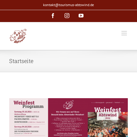
Zum
kontakt@tourismus-abtswind.de
Inhalt
Facebook
Instagram
YouTube
springen
Startseite