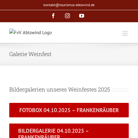
Zum
kontakt@tourismus-abtswind.de
Inhalt
Facebook
Instagram
YouTube
springen
Galerie Weinfest
Bildergalerien unseres Weinfestes 2025
FOTOBOX 04.10.2025 – FRANKENRÄUBER
BILDERGALERIE 04.10.2025 –
FRANKENRÄUBER