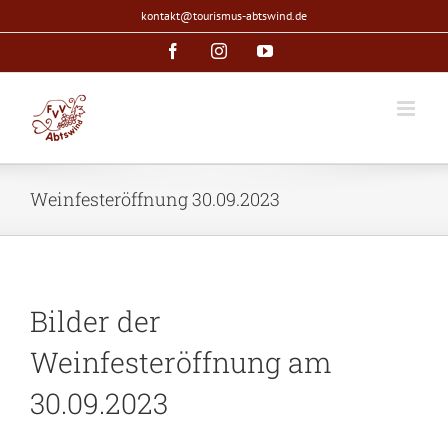
Zum
kontakt@tourismus-abtswind.de
Inhalt
Facebook
Instagram
YouTube
springen
Weinfesteröffnung 30.09.2023
Bilder der
Weinfesteröffnung am
30.09.2023