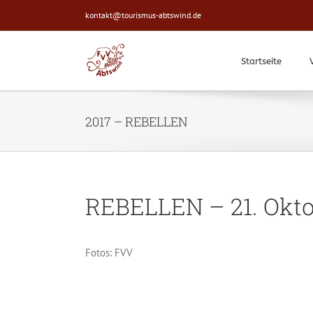
Zum
kontakt@tourismus-abtswind.de
Inhalt
springen
Startseite
2017 – REBELLEN
REBELLEN – 21. Okto
Fotos: FVV