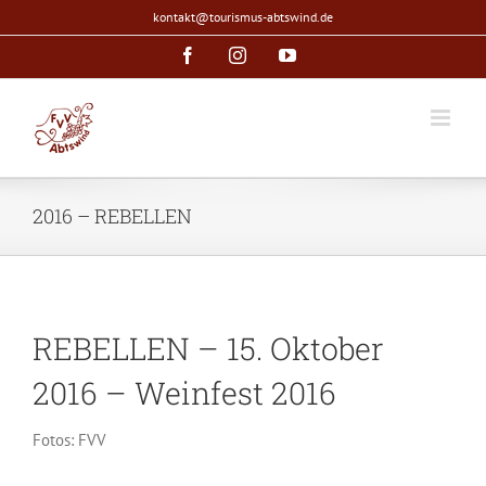
Zum
kontakt@tourismus-abtswind.de
Inhalt
Facebook
Instagram
YouTube
springen
2016 – REBELLEN
REBELLEN – 15. Oktober
2016 – Weinfest 2016
Fotos: FVV