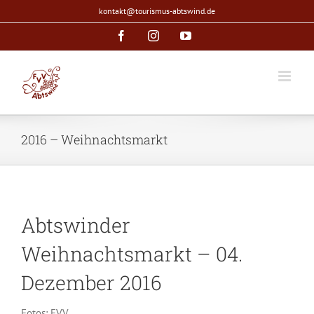
Zum
kontakt@tourismus-abtswind.de
Inhalt
Facebook
Instagram
YouTube
springen
2016 – Weihnachtsmarkt
Abtswinder
Weihnachtsmarkt – 04.
Dezember 2016
Fotos: FVV