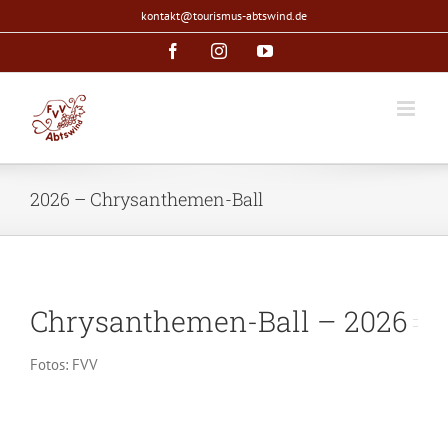
Zum
kontakt@tourismus-abtswind.de
Inhalt
Facebook
Instagram
YouTube
springen
2026 – Chrysanthemen-Ball
Chrysanthemen-Ball – 2026
Fotos: FVV