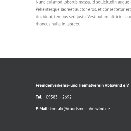
Nunc euismod lobortis massa, id sollicitudin augue a
Pellentesque laoreet auctor eros, et consectetur ero
tincidunt, tempus sed justo. Vestibulum ultricies au
rhoncus nulla in laoreet.
Fremdenverkehrs- und Heimatverein Abtswind e.V.
Tel.
09383 – 2692
E-Mail:
kontakt@tourismus-abtswind.de