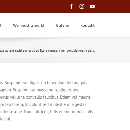
Facebook
Instagram
YouTube
t
Weihnachtsmarkt
Galerie
Kontakt
lass aptent taciti sociosqu ad litora torquent per conubia nostra pers.
eos. Suspendisse dignissim bibendum lectus, quis
apien. Suspendisse massa odio, aliquet nec
urus vel urna convallis faucibus. Etiam vel mauris
am leo lorem, tincidunt sed molestie id, egestas
llentesque. Nunc ultrices, felis elementum iaculis
da dui.