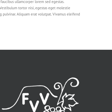
ur faucibus ullamcorper lorem sed egestas.
 Vestibulum tortor nisi, egestas eget molestie
ng pulvinar. Aliquam erat volutpat. Vivamus eleifend