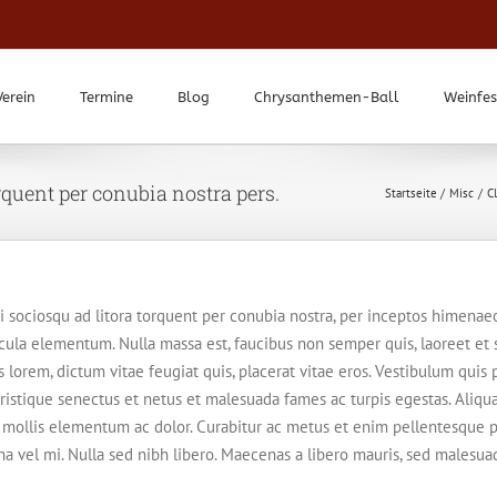
Verein
Termine
Blog
Chrysanthemen-Ball
Weinfes
orquent per conubia nostra pers.
Startseite
Misc
C
iti sociosqu ad litora torquent per conubia nostra, per inceptos himena
la elementum. Nulla massa est, faucibus non semper quis, laoreet et s
lorem, dictum vitae feugiat quis, placerat vitae eros. Vestibulum quis p
tristique senectus et netus et malesuada fames ac turpis egestas. Aliqu
ollis elementum ac dolor. Curabitur ac metus et enim pellentesque pe
rna vel mi. Nulla sed nibh libero. Maecenas a libero mauris, sed malesua