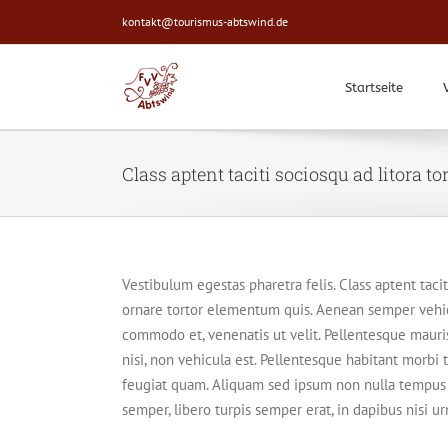
Zum
kontakt@tourismus-abtswind.de
Inhalt
springen
Startseite
Class aptent taciti sociosqu ad litora t
Vestibulum egestas pharetra felis. Class aptent tac
ornare tortor elementum quis. Aenean semper vehicu
commodo et, venenatis ut velit. Pellentesque mauris 
nisi, non vehicula est. Pellentesque habitant morbi 
feugiat quam. Aliquam sed ipsum non nulla tempus m
semper, libero turpis semper erat, in dapibus nisi u