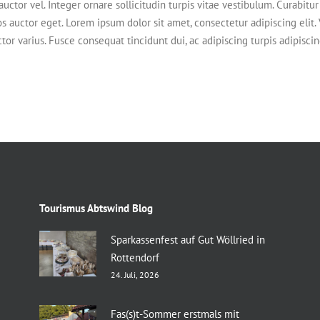
uctor vel. Integer ornare sollicitudin turpis vitae vestibulum. Curabit
s auctor eget. Lorem ipsum dolor sit amet, consectetur adipiscing elit.
ctor varius. Fusce consequat tincidunt dui, ac adipiscing turpis adipisci
Tourismus Abtswind Blog
Sparkassenfest auf Gut Wöllried in
Rottendorf
24. Juli, 2026
Fas(s)t-Sommer erstmals mit