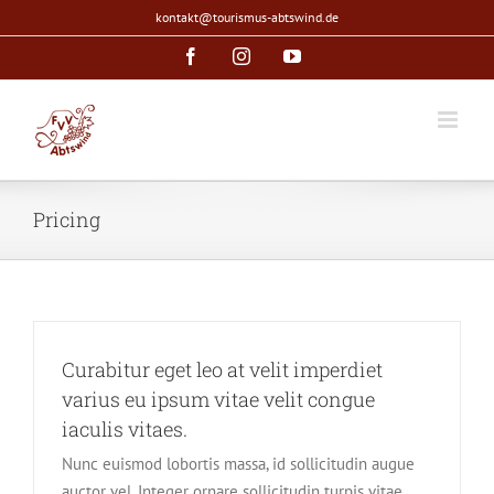
Zum
kontakt@tourismus-abtswind.de
Inhalt
Facebook
Instagram
YouTube
springen
Pricing
Curabitur eget leo at velit imperdiet
varius eu ipsum vitae velit congue
iaculis vitaes.
Nunc euismod lobortis massa, id sollicitudin augue
auctor vel. Integer ornare sollicitudin turpis vitae