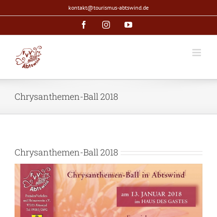
Zum
kontakt@tourismus-abtswind.de
Inhalt
Facebook
Instagram
YouTube
springen
Chrysanthemen-Ball 2018
Chrysanthemen-Ball 2018