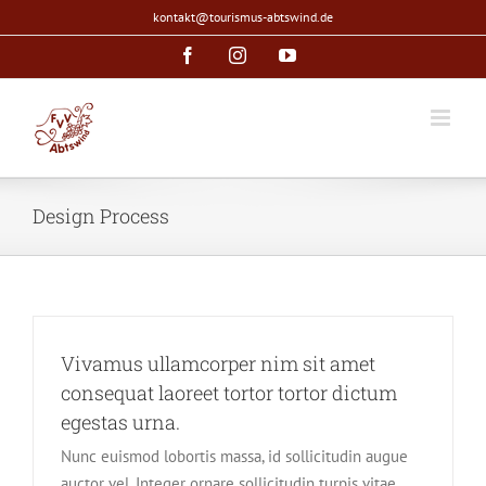
Zum
kontakt@tourismus-abtswind.de
Inhalt
Facebook
Instagram
YouTube
springen
Design Process
Vivamus ullamcorper nim sit amet
consequat laoreet tortor tortor dictum
egestas urna.
Nunc euismod lobortis massa, id sollicitudin augue
auctor vel. Integer ornare sollicitudin turpis vitae