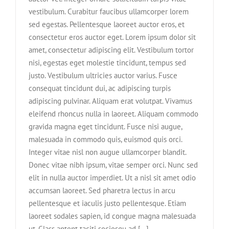
vestibulum. Curabitur faucibus ullamcorper lorem
sed egestas. Pellentesque laoreet auctor eros, et
consectetur eros auctor eget. Lorem ipsum dolor sit
amet, consectetur adipiscing elit. Vestibulum tortor
nisi, egestas eget molestie tincidunt, tempus sed
justo. Vestibulum ultricies auctor varius. Fusce
consequat tincidunt dui, ac adipiscing turpis
adipiscing pulvinar. Aliquam erat volutpat. Vivamus
eleifend rhoncus nulla in laoreet. Aliquam commodo
gravida magna eget tincidunt. Fusce nisi augue,
malesuada in commodo quis, euismod quis orci.
Integer vitae nisl non augue ullamcorper blandit.
Donec vitae nibh ipsum, vitae semper orci. Nunc sed
elit in nulla auctor imperdiet. Ut a nisl sit amet odio
accumsan laoreet. Sed pharetra lectus in arcu
pellentesque et iaculis justo pellentesque. Etiam
laoreet sodales sapien, id congue magna malesuada
ut. Class aptent taciti sociosqu ad [...]