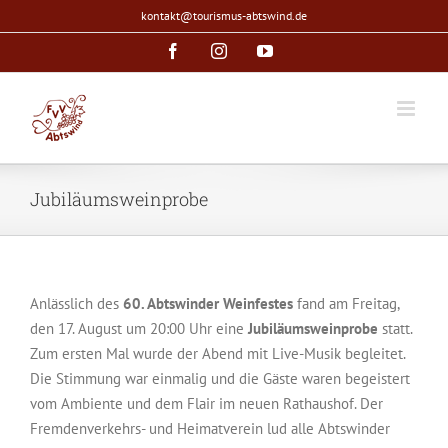
Zum
kontakt@tourismus-abtswind.de
Inhalt
Facebook
Instagram
YouTube
springen
Jubiläumsweinprobe
Anlässlich des
60. Abtswinder Weinfestes
fand am Freitag,
den 17. August um 20:00 Uhr eine
Jubiläumsweinprobe
statt.
Zum ersten Mal wurde der Abend mit Live-Musik begleitet.
Die Stimmung war einmalig und die Gäste waren begeistert
vom Ambiente und dem Flair im neuen Rathaushof. Der
Fremdenverkehrs- und Heimatverein lud alle Abtswinder