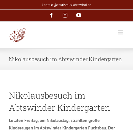
Zum
kontakt@tourismus-abtswind.de
Inhalt
Facebook
Instagram
YouTube
springen
Nikolausbesuch im Abtswinder Kindergarten
Nikolausbesuch im
Abtswinder Kindergarten
Letzten Freitag, am Nikolaustag, strahlten große
Kinderaugen im Abtswinder Kindergarten Fuchsbau. Der