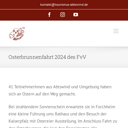
Zum
kontakt@tourismus-abtswind.de
Inhalt
Facebook
Instagram
YouTube
springen
Osterbrunnenfahrt 2024 des FvV
41 TeilnehmerInnen aus Abtswind und Umgebung haben
sich an Ostern auf den Weg gemacht.
Bei strahlendem Sonnenschein erwartete sie in Forchheim
eine kleine Führung ums Rathaus und den Besuch der
Kaiserpfalz mit Ostereier Ausstellung. Im Anschluss Fahrt zu