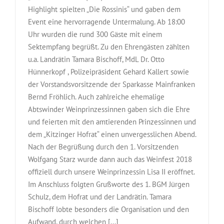
Highlight spielten „Die Rossinis“ und gaben dem
Event eine hervorragende Untermalung. Ab 18:00
Uhr wurden die rund 300 Gäste mit einem
Sektempfang begrüßt. Zu den Ehrengästen zählten
u.a. Landrätin Tamara Bischoff, MdL Dr. Otto
Hünnerkopf , Polizeipräsident Gehard Kallert sowie
der Vorstandsvorsitzende der Sparkasse Mainfranken
Bernd Fröhlich. Auch zahlreiche ehemalige
Abtswinder Weinprinzessinnen gaben sich die Ehre
und feierten mit den amtierenden Prinzessinnen und
dem „Kitzinger Hofrat“ einen unvergesslichen Abend.
Nach der Begrüßung durch den 1. Vorsitzenden
Wolfgang Starz wurde dann auch das Weinfest 2018
offiziell durch unsere Weinprinzessin Lisa II eröffnet.
Im Anschluss folgten Grußworte des 1. BGM Jürgen
Schulz, dem Hofrat und der Landrätin. Tamara
Bischoff lobte besonders die Organisation und den
Aufwand, durch welchen [...]