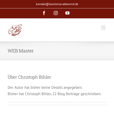
Zum
kontakt@tourismus-abtswind.de
Inhalt
Facebook
Instagram
YouTube
springen
WEB Master
Über
Christoph Bihler
Der Autor hat bisher keine Details angegeben.
Bisher hat Christoph Bihler, 22 Blog Beiträge geschrieben.