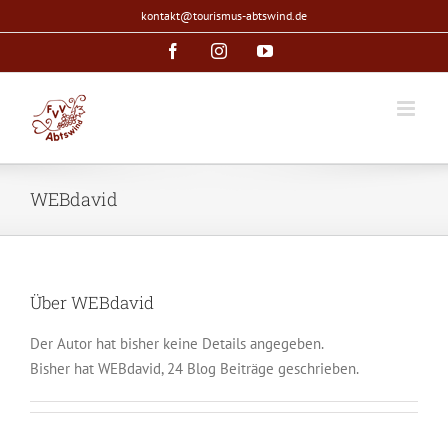
Zum
kontakt@tourismus-abtswind.de
Inhalt
Facebook
Instagram
YouTube
springen
WEBdavid
Über
WEBdavid
Der Autor hat bisher keine Details angegeben.
Bisher hat WEBdavid, 24 Blog Beiträge geschrieben.