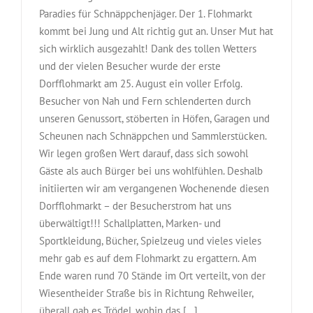
Paradies für Schnäppchenjäger. Der 1. Flohmarkt
kommt bei Jung und Alt richtig gut an. Unser Mut hat
sich wirklich ausgezahlt! Dank des tollen Wetters
und der vielen Besucher wurde der erste
Dorfflohmarkt am 25. August ein voller Erfolg.
Besucher von Nah und Fern schlenderten durch
unseren Genussort, stöberten in Höfen, Garagen und
Scheunen nach Schnäppchen und Sammlerstücken.
Wir legen großen Wert darauf, dass sich sowohl
Gäste als auch Bürger bei uns wohlfühlen. Deshalb
initiierten wir am vergangenen Wochenende diesen
Dorfflohmarkt – der Besucherstrom hat uns
überwältigt!!! Schallplatten, Marken- und
Sportkleidung, Bücher, Spielzeug und vieles vieles
mehr gab es auf dem Flohmarkt zu ergattern. Am
Ende waren rund 70 Stände im Ort verteilt, von der
Wiesentheider Straße bis in Richtung Rehweiler,
überall gab es Trödel, wohin das [...]